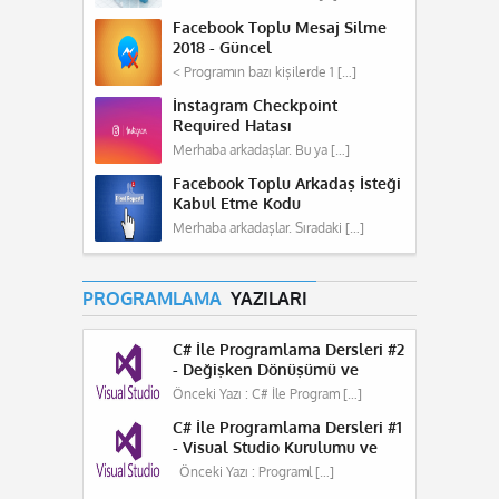
Facebook Toplu Mesaj Silme
2018 - Güncel
< Programın bazı kişilerde 1 […]
İnstagram Checkpoint
Required Hatası
Merhaba arkadaşlar. Bu ya […]
Facebook Toplu Arkadaş İsteği
Kabul Etme Kodu
Merhaba arkadaşlar. Sıradaki […]
PROGRAMLAMA
YAZILARI
C# İle Programlama Dersleri #2
- Değişken Dönüşümü ve
Hesaplama
Önceki Yazı : C# İle Program […]
C# İle Programlama Dersleri #1
- Visual Studio Kurulumu ve
C#'a Giriş
Önceki Yazı : Programl […]