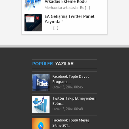
Arkadaş Ekleme Kodu
Merhabalar arkadaşlar. Bu […]
EA Gelişmiş Twitter Panel
Yayında !
[…]
POPÜLER
YAZILAR
Facebook Toplu Davet
Programı ...
Ocak 13, 2016 00:45
Twitter Takip Etmeyenleri
Bulm...
Ocak 13, 2016 00:48
Facebook Toplu Mesaj
Silme 201...