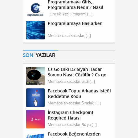
Programlamaya Giriş,
Programlama Nedir ? Nasıl
Yapılır ?
Önceki Yazı : Programl […]
Programlamaya Başlarken
Merhabalar arkadaşlar, […]
SON
YAZILAR
Cs Go Eski D2 Siyah Radar
Sorunu Nasıl Çözülür ? Cs go
Missing Radar
Merhaba arkadaşlar, bildi […]
Facebook Toplu Arkadaş İsteği
Reddetme Kodu
Merhaba arkadaşlar. Sıradaki […]
İnstagram Checkpoint
Required Hatası
Merhaba arkadaşlar. Bu ya […]
Facebook Beğenenlerden