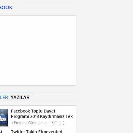
BOOK
LER
YAZILAR
Facebook Toplu Davet
Programı 2018 Kaydırmasız Tek
Tuş
< Program Güncellendi - 13.01. […]
Twitter Takip Etmeyenleri