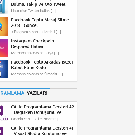
Bulma, Takip ve Oto Tweet
Programı 2018
Hazır olun Twitter Kullan […]
Facebook Toplu Mesaj Silme
2018 - Güncel
< Programın bazı kişilerde 1 […]
İnstagram Checkpoint
Required Hatası
Merhaba arkadaşlar. Bu ya […]
Facebook Toplu Arkadaş İsteği
Kabul Etme Kodu
Merhaba arkadaşlar. Sıradaki […]
GRAMLAMA
YAZILARI
C# İle Programlama Dersleri #2
- Değişken Dönüşümü ve
Hesaplama
Önceki Yazı : C# İle Program […]
C# İle Programlama Dersleri #1
- Visual Studio Kurulumu ve