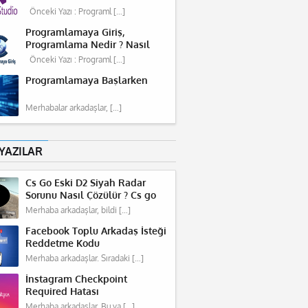
C#'a Giriş
Önceki Yazı : Programl […]
Programlamaya Giriş,
Programlama Nedir ? Nasıl
Yapılır ?
Önceki Yazı : Programl […]
Programlamaya Başlarken
Merhabalar arkadaşlar, […]
YAZILAR
Cs Go Eski D2 Siyah Radar
Sorunu Nasıl Çözülür ? Cs go
Missing Radar
Merhaba arkadaşlar, bildi […]
Facebook Toplu Arkadaş İsteği
Reddetme Kodu
Merhaba arkadaşlar. Sıradaki […]
İnstagram Checkpoint
Required Hatası
Merhaba arkadaşlar. Bu ya […]