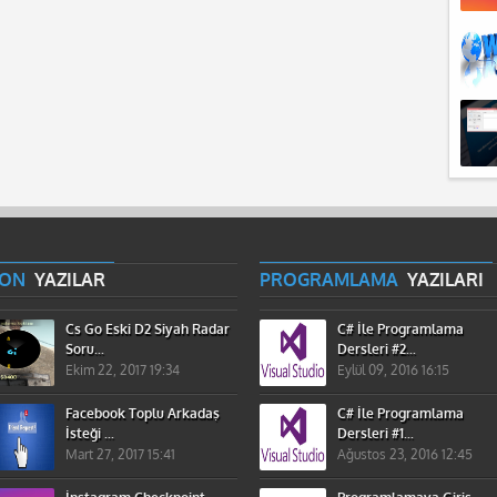
SON
YAZILAR
PROGRAMLAMA
YAZILARI
Cs Go Eski D2 Siyah Radar
C# İle Programlama
Soru...
Dersleri #2...
Ekim 22, 2017 19:34
Eylül 09, 2016 16:15
Facebook Toplu Arkadaş
C# İle Programlama
İsteği ...
Dersleri #1...
Mart 27, 2017 15:41
Ağustos 23, 2016 12:45