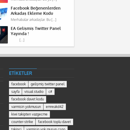
Facebook Beğenenlerden
Arkadaş Ekleme Kodu
Merhabalar arkadaşlar. Bu […]
EA Gelişmiş Twitter Panel
Yayında !
[…]
ETIKETLER
facebook
gelişmiş twitter panel
sayfa
visual studio
c#
facebook davet kodu
varmisin yokmusun
emreakd42
kiwi takipten vazgecme
counter-strike
facebook toplu davet
takipçi
varmisin yok musun csgo