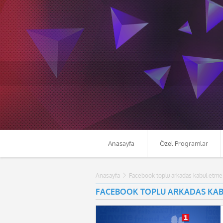
Anasayfa
Özel Programlar
Anasayfa
Facebook toplu arkadas kabul etme
FACEBOOK TOPLU ARKADAS KAB
20