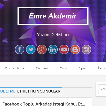
Yazılım Geliştirici
Programlama
Gündem
Oyun
Spor
İletiş
UL ETME
ETİKETİ İÇİN SONUÇLAR
Facebook Toplu Arkadaş İsteği Kabul Etme Kodu